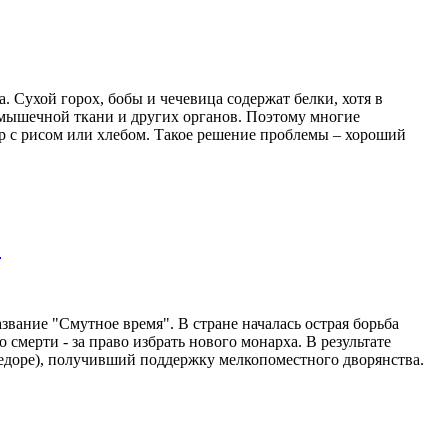
 Сухой горох, бобы и чечевица содержат белки, хотя в
и мышечной ткани и других органов. Поэтому многие
р с рисом или хлебом. Такое решение проблемы – хороший
?
вание "Смутное время". В стране началась острая борьба
 смерти - за право избрать нового монарха. В результате
едоре), получивший поддержку мелкопоместного дворянства.