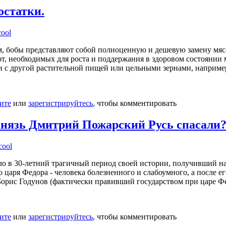
остатки.
cool
м, бобы представляют собой полноценную и дешевую замену мяса.
лот, необходимых для роста и поддержания в здоровом состояни
и с другой растительной пищей или цельными зернами, наприме
ите
или
зарегистрируйтесь
, чтобы комментировать
нязь Дмитрий Пожарский Русь спасали
cool
ло в 30-летний трагичный период своей истории, получивший наз
царя Федора - человека болезненного и слабоумного, а после его
орис Годунов (фактически правивший государством при царе Ф
ите
или
зарегистрируйтесь
, чтобы комментировать