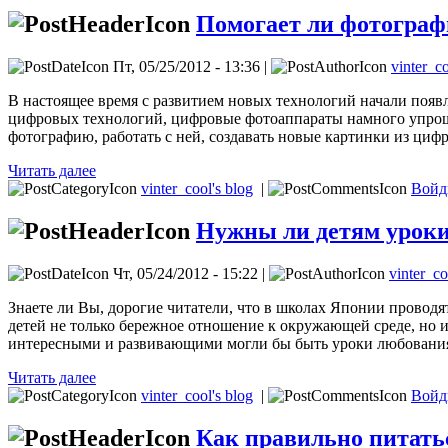
Помогает ли фотогра
Пт, 05/25/2012 - 13:36 |
vinter_c
В настоящее время с развитием новых технологий начали появл
цифровых технологий, цифровые фотоаппараты намного упрощ
фотографию, работать с ней, создавать новые картинки из циф
Читать далее
vinter_cool's blog
|
Войд
Нужны ли детям уроки
Чт, 05/24/2012 - 15:22 |
vinter_co
Знаете ли Вы, дорогие читатели, что в школах Японии провод
детей не только бережное отношение к окружающей среде, но 
интересными и развивающими могли бы быть уроки любования
Читать далее
vinter_cool's blog
|
Войд
Как правильно питать