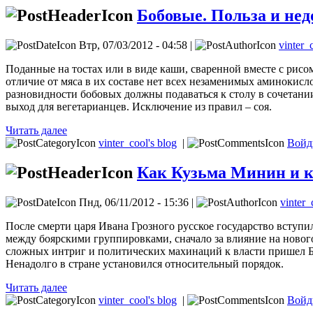
Бобовые. Польза и нед
Втр, 07/03/2012 - 04:58 |
vinter_
Поданные на тостах или в виде каши, сваренной вместе с рисо
отличие от мяса в их составе нет всех незаменимых аминокис
разновидности бобовых должны подаваться к столу в сочетани
выход для вегетарианцев. Исключение из правил – соя.
Читать далее
vinter_cool's blog
|
Войд
Как Кузьма Минин и к
Пнд, 06/11/2012 - 15:36 |
vinter_
После смерти царя Ивана Грозного русское государство вступи
между боярскими группировками, сначало за влияние на нового 
сложных интриг и политических махинаций к власти пришел Б
Ненадолго в стране установился относительный порядок.
Читать далее
vinter_cool's blog
|
Войд