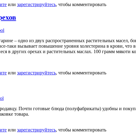
ите
или
зарегистрируйтесь
, чтобы комментировать
рехов
ool
ргарине – одно из двух распространенных растительных масел, 
все-таки вызывает повышение уровня холестерина в крови, что в
ся в других орехах и растительных маслах. 100 грамм мякоти ко
ите
или
зарегистрируйтесь
, чтобы комментировать
ol
родавцу. Почти готовые блюда (полуфабрикаты) удобны и покуп
аковке товара.
ите
или
зарегистрируйтесь
, чтобы комментировать