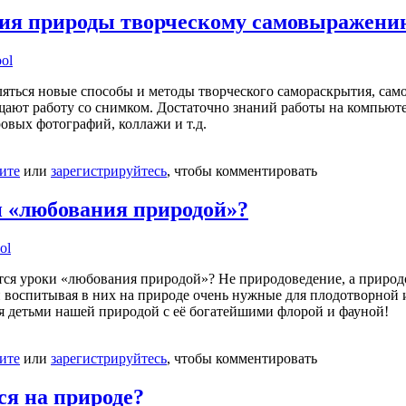
фия природы творческому самовыражени
ool
яться новые способы и методы творческого самораскрытия, само
ают работу со снимком. Достаточно знаний работы на компьют
ровых фотографий, коллажи и т.д.
ите
или
зарегистрируйтесь
, чтобы комментировать
 «любования природой»?
ol
ятся уроки «любования природой»? Не природоведение, а приро
и воспитывая в них на природе очень нужные для плодотворной 
 детьми нашей природой с её богатейшими флорой и фауной!
ите
или
зарегистрируйтесь
, чтобы комментировать
ся на природе?