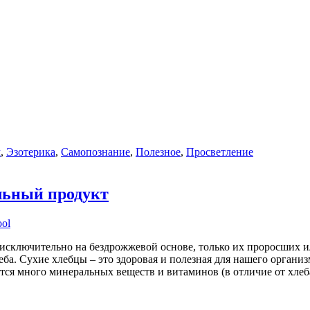
м
,
Эзотерика
,
Самопознание
,
Полезное
,
Просветление
льный продукт
ool
исключительно на бездрожжевой основе, только их проросших и
еба. Сухие хлебцы – это здоровая и полезная для нашего органи
тся много минеральных веществ и витаминов (в отличие от хлеба)