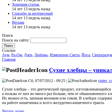
Хорошая статья.
14 лет 13 недель назад
Спасибо за интересный
14 лет 13 недель назад
Весьма
14 лет 13 недель назад
Поиск
Поиск на сайте:
Поиск
Ссылки
Аум
,
Ра-Ом
,
Дзен
,
Любовь
,
Измерение Света
,
Йога
,
Сверхразу
Главная
Сухие хлебцы – уника
Сб, 07/07/2012 - 09:25 |
vinter_c
Сухие хлебцы – это диетический продукт, изготавливающийся 
а пользы от них во много раз больше, чем от обыкновенного хл
Их можно есть, запивая молоком или соком. В хлебцах содержи
на работе кишечника и всего желудочно-кишечного тракта.
Читать далее