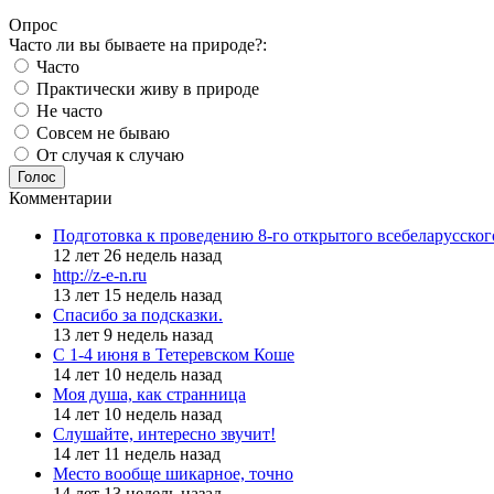
Опрос
Часто ли вы бываете на природе?:
Часто
Практически живу в природе
Не часто
Совсем не бываю
От случая к случаю
Голос
Комментарии
Подготовка к проведению 8-го открытого всебеларусско
12 лет 26 недель назад
http://z-e-n.ru
13 лет 15 недель назад
Спасибо за подсказки.
13 лет 9 недель назад
С 1-4 июня в Тетеревском Коше
14 лет 10 недель назад
Моя душа, как странница
14 лет 10 недель назад
Слушайте, интересно звучит!
14 лет 11 недель назад
Место вообще шикарное, точно
14 лет 13 недель назад