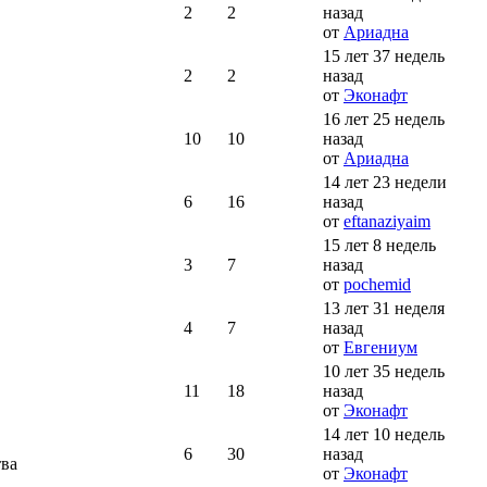
2
2
назад
от
Ариадна
15 лет 37 недель
2
2
назад
от
Эконафт
16 лет 25 недель
10
10
назад
от
Ариадна
14 лет 23 недели
6
16
назад
от
eftanaziyaim
15 лет 8 недель
3
7
назад
от
pochemid
13 лет 31 неделя
4
7
назад
от
Евгениум
10 лет 35 недель
11
18
назад
от
Эконафт
14 лет 10 недель
6
30
назад
тва
от
Эконафт