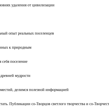
ловиях удаления от цивилизации
льный опыт реальных поселенцев
енных к природным
я себя поселение
 древней мудрости
оместий, делимся полезной информацией
тать. Публикации со-Творцов светлого творчества и со-Творчес