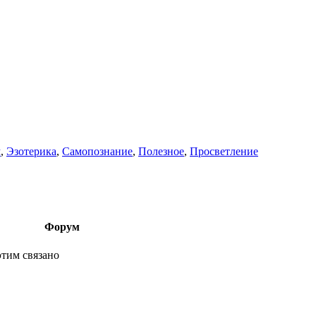
м
,
Эзотерика
,
Самопознание
,
Полезное
,
Просветление
Форум
этим связано