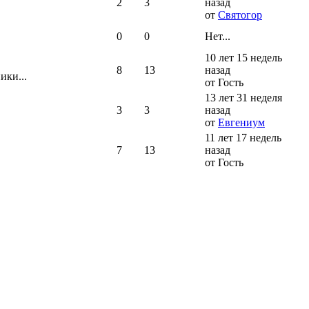
2
3
назад
от
Святогор
0
0
Нет...
10 лет 15 недель
8
13
назад
ики...
от Гость
13 лет 31 неделя
3
3
назад
от
Евгениум
11 лет 17 недель
7
13
назад
от Гость