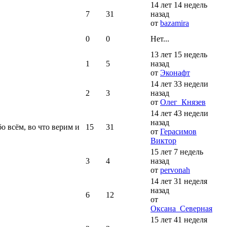
14 лет 14 недель
7
31
назад
от
bazamira
0
0
Нет...
13 лет 15 недель
1
5
назад
от
Эконафт
14 лет 33 недели
2
3
назад
от
Олег_Князев
14 лет 43 недели
назад
о всём, во что верим и
15
31
от
Герасимов
Виктор
15 лет 7 недель
3
4
назад
от
pervonah
14 лет 31 неделя
назад
6
12
от
Оксана_Северная
15 лет 41 неделя