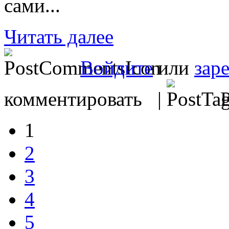
сами...
Читать далее
Войдите
или
зар
комментировать |
Р
1
2
3
4
5