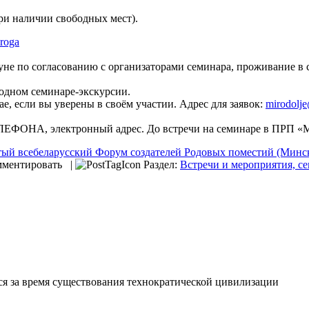
и наличии свободных мест).
oroga
ануне по согласованию с организаторами семинара, проживание в
 одном семинаре-экскурсии.
е, если вы уверены в своём участии. Адрес для заявок:
mirodolj
ЕФОНА, электронный адрес. До встречи на семинаре в ПРП «
тый всебеларусский Форум создателей Родовых поместий (Минск, 
омментировать |
Раздел:
Встречи и мероприятия, с
я за время существования технократической цивилизации