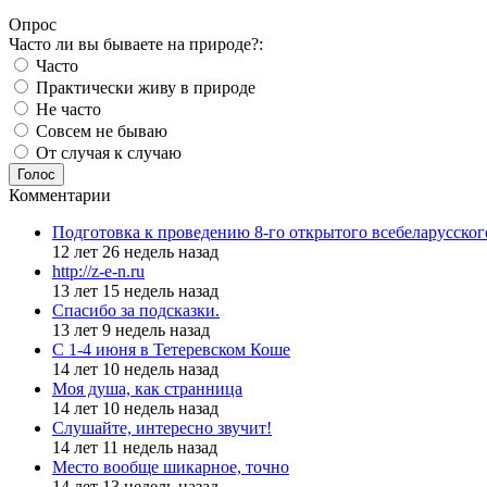
Опрос
Часто ли вы бываете на природе?:
Часто
Практически живу в природе
Не часто
Совсем не бываю
От случая к случаю
Голос
Комментарии
Подготовка к проведению 8-го открытого всебеларусско
12 лет 26 недель назад
http://z-e-n.ru
13 лет 15 недель назад
Спасибо за подсказки.
13 лет 9 недель назад
С 1-4 июня в Тетеревском Коше
14 лет 10 недель назад
Моя душа, как странница
14 лет 10 недель назад
Слушайте, интересно звучит!
14 лет 11 недель назад
Место вообще шикарное, точно
14 лет 13 недель назад