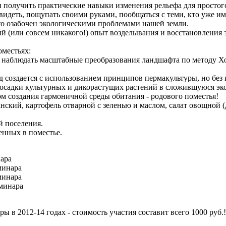
 получить практические навыки изменения рельефа для простого
идеть, пощупать своими руками, пообщаться с теми, кто уже им
кто озабочен экологическими проблемами нашей земли.
ый (или совсем никакого!) опыт возделывания и восстановления 
оместьях:
» наблюдать масштабные преобразования ландшафта по методу Хо
ад создается с использованием принципов пермакультуры, но бе
осадки культурных и дикорастущих растений в сложившуюся эко
м создания гармоничной среды обитания - родового поместья!
нский, картофель отварной с зеленью и маслом, салат овощной (
й поселения.
енных в поместье.
нара
еминара
еминара
еминара
 в 2012-14 годах - стоимость участия составит всего 1000 руб.!