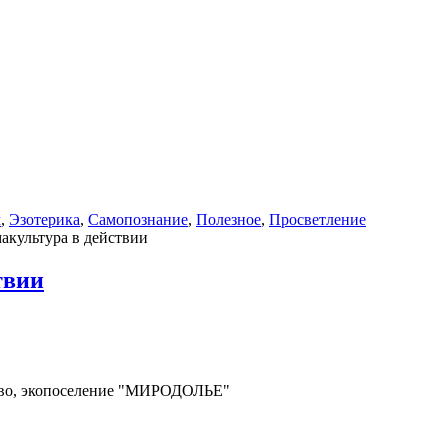
м
,
Эзотерика
,
Самопознание
,
Полезное
,
Просветление
акультура в действии
твии
ково, экопоселение "МИРОДОЛЬЕ"