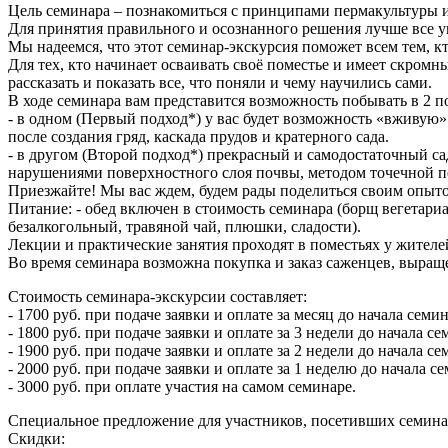
Цель семинара – познакомиться с принципами пермакультуры и
Для принятия правильного и осознанного решения лучше все ув
Мы надеемся, что этот семинар-экскурсия поможет всем тем, 
Для тех, кто начинает осваивать своё поместье и имеет скромн
рассказать и показать все, что поняли и чему научились сами.
В ходе семинара вам представится возможность побывать в 2 п
- в одном (Первый подход*) у вас будет возможность «вживую
после создания гряд, каскада прудов и кратерного сада.
- в другом (Второй подход*) прекрасный и самодостаточный с
нарушениями поверхностного слоя почвы, методом точечной п
Приезжайте! Мы вас ждем, будем рады поделиться своим опыто
Питание: - обед включен в стоимость семинара (борщ вегетариа
безалкогольный, травяной чай, плюшки, сладости).
Лекции и практические занятия проходят в поместьях у жителе
Во время семинара возможна покупка и заказ саженцев, выращ
Стоимость семинара-экскурсии составляет:
- 1700 руб. при подаче заявки и оплате за месяц до начала семи
- 1800 руб. при подаче заявки и оплате за 3 недели до начала с
- 1900 руб. при подаче заявки и оплате за 2 недели до начала с
- 2000 руб. при подаче заявки и оплате за 1 неделю до начала с
- 3000 руб. при оплате участия на самом семинаре.
Специальное предложение для участников, посетивших семинары
Скидки: