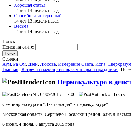
Хорошая статья.
14 лет 13 недель назад
Спасибо за интересный
14 лет 13 недель назад
Весьма
14 лет 14 недель назад
Поиск
Поиск на сайте:
Поиск
Ссылки
Аум
,
Ра-Ом
,
Дзен
,
Любовь
,
Измерение Света
,
Йога
,
Сверхразу
Главная
|
Встречи и мероприятия, семинары и праздники
| Перм
Пермакультура в дейс
Чт, 04/09/2015 - 17:00 |
Гость
Семинар-экскурсия "Два подхода* к пермакультуре"
Московская область, Сергиево-Посадский район, близ д.Вась
6 июня, 4 июля, 8 августа 2015 года