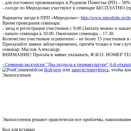
- для постоянно проживающих в Родовом Поместье (РП) – 50%
- соседи по Миродолью участвуют в семинаре БЕСПЛАТНО (пр
Варианты заезда в ПРП «Миродолье»:
http://www.mirodolie.ru/d
Время проведения семинара:
- заезд и регистрация участников с 9.00 (Заехать можно и нак
- начало семинара в 10.00. Окончание семинара – 17.30.
Количество участников ограничено – не более 15 участников в
Присылайте заявки заблаговременно, причём только в том случа
семинар: Маслов Александр.
ВНИМАНИЕ! Просьба в заявке указывать, Ф.И.О. НОМЕР ТЕЛ
‹ Семинар-экскурсия "Два подхода к пермакультуре"
6-й откры
Войдите
или
зарегистрируйтесь
, чтобы к
Экопоселения
Экопоселения решают практически все проблемы, накопившиес
Код для вставки