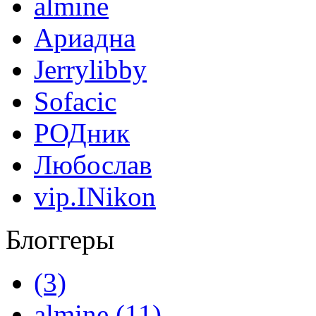
almine
Ариадна
Jerrylibby
Sofacic
РОДник
Любослав
vip.INikon
Блоггеры
(3)
almine (11)