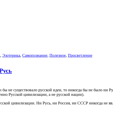
м
,
Эзотерика
,
Самопознание
,
Полезное
,
Просветление
 Русь
 бы не существовало русской идеи, то никогда бы не было ни Ру
нно Русской цивилизации, а не русской нации).
 Русской цивилизации. Ни Русь, ни Россия, ни СССР никогда не 