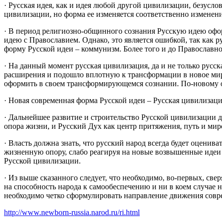
· Русская идея, как и идея любой другой цивилизации, безусл
цивилизации, но форма ее изменяется соответственно изменен
· В период религиозно-общинного сознания Русскую идею офо
идею с Православием. Однако, это является ошибкой, так как 
форму Русской идеи – коммунизм. Более того и до Православно
· На данный момент русская цивилизация, да и не только русс
расширения и подошло вплотную к трансформации в новое миров
оформить в своем трансформирующемся сознании. По-новому о
· Новая современная форма Русской идеи – Русская цивилизаци
· Дальнейшее развитие и строительство Русской цивилизации д
опора жизни, и Русский Дух как центр притяжения, путь и мир
· Власть должна знать, что русский народ всегда будет оценив
жизненную опору, слабо реагируя на новые возвышенные идеи и
Русской цивилизации.
· Из выше сказанного следует, что необходимо, во-первых, све
на способность народа к самообеспечению и ни в коем случае 
необходимо четко сформулировать направление движения совре
http://www.newborn-russia.narod.ru/ri.html