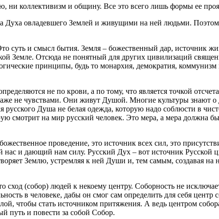
ию, ни коллективизм и общину. Все это всего лишь формы ее про
да, а Духа овладевшего Землей и живущими на ней людьми. Поэто
 Это суть и смысл бытия. Земля – божественный дар, источник жи
ской Земле. Отсюда не понятный для других цивилизаций священ
логические принципы, будь то монархия, демократия, коммунизм 
пределяются не по крови, а по тому, что является точкой отсчета
даже не чувствами. Они живут Душой. Многие культуры знают о Д
ля русского Душа не белая одежда, которую надо соблюсти в чист
рую смотрит на мир русский человек. Это мера, а мера должна б
 божественное проведение, это источник всех сил, это присутст
 нас и дающий нам силу. Русский Дух – вот источник Русской 
оряет Землю, устремляя к ней Души и, тем самым, создавая на 
то сход (собор) людей к некоему центру. Соборность не исключа
ность в человеке, дабы он смог сам определить для себя центр с
й, чтобы стать источником притяжения. А ведь центром собора м
й путь и повести за собой Собор.