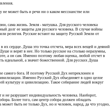
явления.
му не может быть и речи ни о каком мессианстве или
зни, сама жизнь. Земля - матушка. Для русского человека
ный долг ее защиты для русского человека. В случае войны
или религия. Русские встают на защиту Русской Земли от
 в их сердце. Душа это точка отсчета, мера всех вещей и деяний
уше и верят в нее. Но только русские на столько неразумны,
оте, а он сам. Именно поэтому любая оценка, любой отсчет в
ыть идеальной, а значит божественной. Для русских Душа
вие самого бога. И поэтому Русский Дух непреклонен и
цивилизации. Именно Русский Дух объединяет в одно целое
ней культуру и цивилизацию. Такое собирание людей вокруг
ет и не разрушает индивидуальность человека. Наоборот,
обора. Более того, сам центр собора должен обладать
ожет быть не только Дух, но и человек, народ, да что угодно,