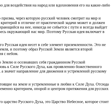
ство для воздействия на народ или вдохновения его на какие-либо
то призма, через которую русский человек смотрит на мир и
А критерий в отличие от практической задачи может и должен
ирающийся на нее, никогда не собьется с пути и всегда выйдет
 весь окружающий нас мир. Поэтому Русская идея включает в
ого Русская идея несет в себе элемент приземленности. Это не
емля, и поэтому образ Русской Земли является второй
ия с небом.
ую Землю и осознавших себя гражданином Русской
бовь к Силе Русского Духа, как проявлению божественного
 а значит направление для движения и устремлений русскому
 стоящие на земле и устремленные в любви к Силе Духа. Отсюда
ременно критерием, опорой и центром притяжения для русских
то царство Русского Духа, это Царство Небесное, которое стоит