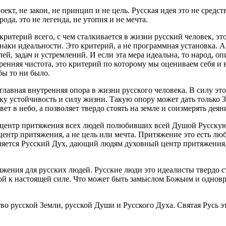
роект, не закон, не принцип и не цель. Русская идея это не сред
ода, это не легенда, не утопия и не мечта.
 критерий всего, с чем сталкивается в жизни русский человек, э
знаки идеальности. Это критерий, а не программная установка. 
й, задач и устремлений. И если эта мера идеальна, то народ, оп
тренняя чистота, это критерий по которому мы оцениваем себя и
бы то ни было.
 главная внутренняя опора в жизни русского человека. В силу эт
ку устойчивость и силу жизни. Такую опору может дать только З
ет в небо, а позволяет твердо стоять на земле и соизмерять деян
это центр притяжения всех людей полюбивших всей Душой Русск
ентр притяжения, а не цель или мечта. Притяжение это есть лю
ляется Русский Дух, дающий людям духовный центр притяжения,
итяжения для русских людей. Русские люди это идеалисты твердо
гой к настоящей силе. Что может быть замыслом Божьим и однов
ство русской Земли, русской Души и Русского Духа. Святая Русь э