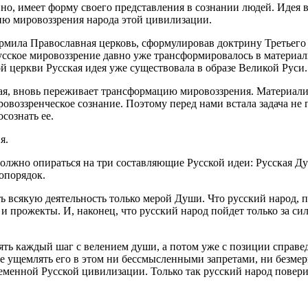
овно, имеет форму своего представления в сознании людей. Идея
ию мировоззрения народа этой цивилизации.
рмила Православная церковь, сформулировав доктрину Третьего
русское мировоззрение давно уже трансформировалось в материа
й церкви Русская идея уже существовала в образе Великой Руси.
кая, вновь переживает трансформацию мировоззрения. Материали
оззренческое сознание. Поэтому перед нами встала задача не п
сознать ее.
я.
олжно опираться на три составляющие Русской идеи: Русская Душ
опорядок.
ать всякую деятельность только мерой Души. Что русский народ, 
 прожекты. И, наконец, что русский народ пойдет только за сил
рять каждый шаг с велением души, а потом уже с позиции справе
не ущемлять его в этом ни бессмысленными запретами, ни безме
менной Русской цивилизации. Только так русский народ поверит