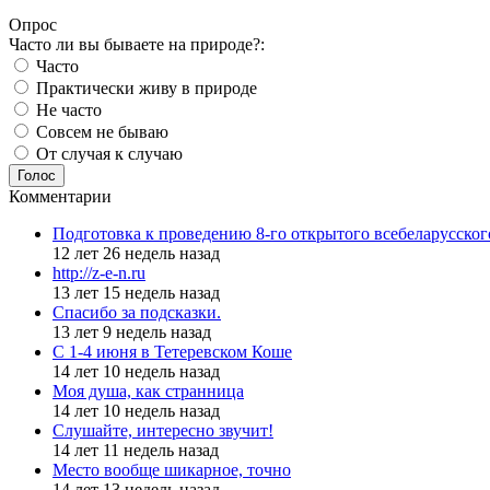
Опрос
Часто ли вы бываете на природе?:
Часто
Практически живу в природе
Не часто
Совсем не бываю
От случая к случаю
Голос
Комментарии
Подготовка к проведению 8-го открытого всебеларусско
12 лет 26 недель назад
http://z-e-n.ru
13 лет 15 недель назад
Спасибо за подсказки.
13 лет 9 недель назад
С 1-4 июня в Тетеревском Коше
14 лет 10 недель назад
Моя душа, как странница
14 лет 10 недель назад
Слушайте, интересно звучит!
14 лет 11 недель назад
Место вообще шикарное, точно
14 лет 13 недель назад