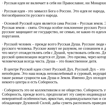
· Русская идея не включает в себя ни Православие, ни Монарх
· Русская идея - это замысел Бога о России. Это идея не наро
богоизбранности русского народа.
· Основой Русской идеи является сама Россия – Русская земля.
Русская земля – свята. Отсюда особое поклонение русских Рус
русские защищают не государство, не семью, не какие-то идео
поругания.
· Русский человек – прежде всего Русская Душа. Русские люди о
русского человека. Русские живут не разумом, не сознанием и 
что могут отождествлять себя с Душой, чувствовать себя ею. Д
русской цивилизации ведется от Души. Это призма, через кото
человеческая всегда чиста. Душа – это божественное дитя.
· В центре Русской идеи стоит Русский Дух. Русский Дух – это
непобедим. Это наш вождь непоколебимый и суровый, ведущий
такие разные сущности как Душа и Земля. Именно Дух оплодотв
некоего центра и есть Соборность.
· Соборность это не коллективизм и не общество. Соборность э
Соборность, прежде всего, предполагает эту самую индивидуаль
невероятной особенностью, яркостью, индивидуальностью и сило
обладающее Духовной Силой, дабы суметь распознать праведны