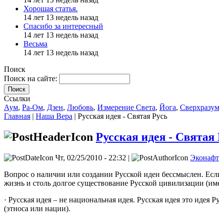
Хорошая статья.
14 лет 13 недель назад
Спасибо за интересный
14 лет 13 недель назад
Весьма
14 лет 13 недель назад
Поиск
Поиск на сайте:
Поиск
Ссылки
Аум
,
Ра-Ом
,
Дзен
,
Любовь
,
Измерение Света
,
Йога
,
Сверхразу
Главная
|
Наша Вера
| Русская идея - Святая Русь
Русская идея - Святая
Чт, 02/25/2010 - 22:32 |
Эконафт
Вопрос о наличии или создании Русской идеи бессмыслен. Если
жизнь и столь долгое существование Русской цивилизации (име
· Русская идея – не национальная идея. Русская идея это идея
(этноса или нации).