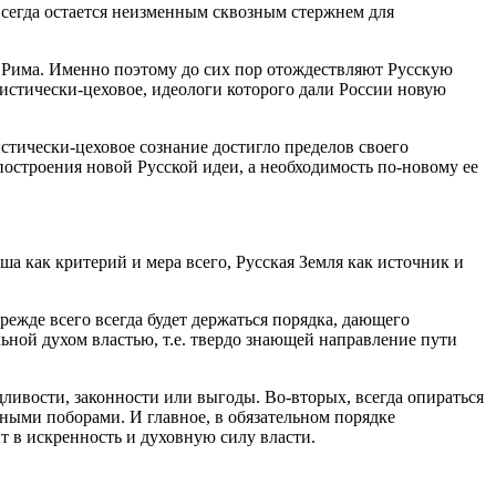
 всегда остается неизменным сквозным стержнем для
 Рима. Именно поэтому до сих пор отождествляют Русскую
листически-цеховое, идеологи которого дали России новую
стически-цеховое сознание достигло пределов своего
остроения новой Русской идеи, а необходимость по-новому ее
а как критерий и мера всего, Русская Земля как источник и
прежде всего всегда будет держаться порядка, дающего
ьной духом властью, т.е. твердо знающей направление пути
дливости, законности или выгоды. Во-вторых, всегда опираться
рными поборами. И главное, в обязательном порядке
 в искренность и духовную силу власти.