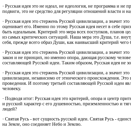
· Русская идея это не идеал, не идеология, не программа и не п
подвиги, это не средство для регуляции отношений власти и нар
· Русская идея это стержень Русской цивилизации, а значит это
оценивает его. Именно по этому Русская идея несет в себе при
быть идеальным. Критерий это мера всех поступков, планов целе
из самых критических ситуаций. Наша мера это Душа, т.е. вну
себя, прежде всего образ Души, как наивысший критерий чего 
· Русская идея это стержень Русской цивилизации, а значит это
закон и не принцип, но именно опора, дающая русскому челове
составляющей Русской идеи. Таким образом, Русская идея не зов
· Русская идея это стержень Русской цивилизации, а значит 
цивилизации, независимо от этнического происхождения. Это ц
проведения. И поэтому третьей составляющей Русской идеи яв
человеку.
· Подводя итог: Русская идея это критерий, опора и центр пр
и русский характер с его душевностью, приземленностью и тя
людей?
· Святая Русь - вот сущность русской идеи. Святая Русь - един
на Земле, оно соединяет Небо и Землю.