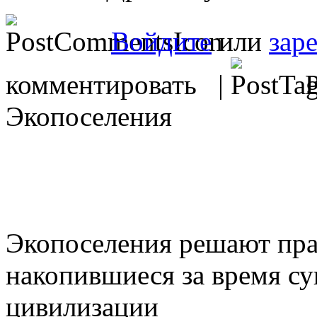
Войдите
или
зар
комментировать |
Р
Экопоселения
Экопоселения решают пра
накопившиеся за время с
цивилизации