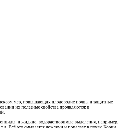
омплексом мер, повышающих плодородие почвы и защитные
зовании их полезные свойства проявляются: в
ей.
итонциды, и жидкие, водорастворимые выделения, например,
т.д. Всё это смывается дождями и попадает в почву. Корни