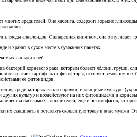
отвар листьев в виде чая пьют при онкозаболеваниях. В этих с
от многих вредителей. Она ядовита, содержит горькие гликозиды
овой моли.
н, следы алкалоидов. Ошпаренная кипятком, она отпугивает гры
нде и хранят в сухом месте в бумажных пакетах.
екомых - опылителей.
 бактерий корневого рака, которым болеют яблони, груши, слив
нопля спасает картофель от фитофторы, отгоняет земляничных б
войствами её фитонцидов.
ния, среди которых есть и сорняки, и овощные культуры (укроп
реди других культур и воздействуют на них фитонцидами и корн
количества насекомых - опылителей, ещё и энтомофагов, которы
ски их скашивать и оставлять скошенную траву в виде мульчи. Э