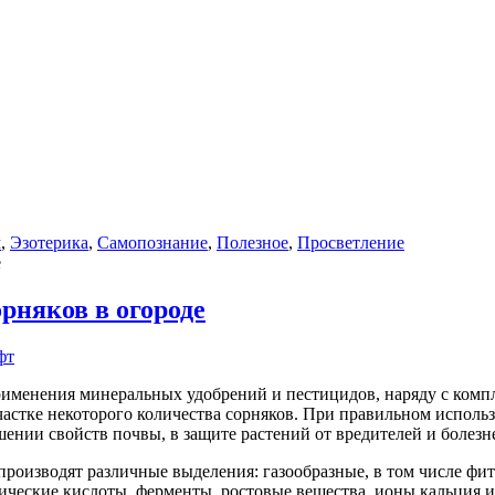
м
,
Эзотерика
,
Самопознание
,
Полезное
,
Просветление
е
рняков в огороде
фт
т применения минеральных удобрений и пестицидов, наряду с к
частке некоторого количества сорняков. При правильном исполь
шении свойств почвы, в защите растений от вредителей и болезн
а производят различные выделения: газообразные, в том числе ф
ические кислоты, ферменты, ростовые вещества, ионы кальция и 