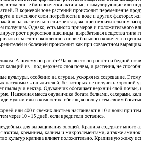
я, в том числе биологически активные, стимулирующие или под
патией. В корневой зоне растений происходит перемещение прод
 друга и изменяют свои потребности в воде и других факторах ж
рожай льна значительно снижается даже при незначительном зас
м ползучим. Однако, есть много примеров и положительного вл
улирует рост проростков пшеницы, вырабатывая вещества типа г
рняков и за счёт накопления в почве большого количества ценн
вредителей и болезней происходит как при совместном выращива
иком. А почему он растёт? Чаще всего он растёт на бедной поч
 кальций из - под верхнего слоя почвы, и растения, не способ
е культуры, особенно на огурцы, ускоряя их созревание. Этому
ых насекомых - опылителей, без которых не получить хороший ур
даёт пыльцу и нектар. Одуванчик обогащает верхний слой почвы, 
орме. Надземная масса одуванчика богата белками, сахарами, ка
 виде мульчи или в компостах, обогащая почву всем своим богат
орней или 400 г свежих листьев настаивают в 10 л воды при тем
ем через 10 - 15 дней, если вредители остались.
 неудобных для выращивания овощей. Крапива содержит много азо
тся азотом, кремнием, калием и микроэлементами, а также амино
тво культур крапива влияет положительно. Крапивную жижу испо