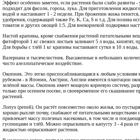
Эффект особенно заметен, если растения были слабо развиты - у
подходит для фасоли, гороха, лука. Для приготовления жидког
водой и настаивают 1 - 2 недели. При брожении жижа пенится,
удобрения, содержащий также Fe, K, Ca, S и т.д. Для полива и
томатов и других овощей 1:5. Для внекорневой подкормки наст
Настой крапивы, кроме снабжения растений питательными вещес
фитофторой 1 кг свежих листьев заливают 5 л воды, кипятят, 
Для борьбы с тлёй 1 кг крапивы настаивают сутки в 10 л воды
Валериана и тысячелистник. Высаженные в небольших количест
чисто алеллопатическое воздействие.
Окопник. Это легко приспосабливающаяся к любым условиям мно
рубежом - в Японии, Австрии, Англии имеются плантации окопн
зелёной массы. Окопник имеет мощную корневую систему, раз
только при осеннем посеве, и своевременное его скашивание
растений.
Лопух (репей). Он растёт повсеместно около жилья, по пусты
хорошо рыхлят почву, снабжают её питательными веществами и
привлекает массу полезных насекомых, в том числе и поедаю
гусеницами и тлёй. Можно опрыскивать и капусту 3 - 4 раза от
жидкостью опрыскивают растения.