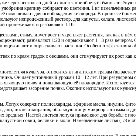
же через несколько дней их листья приобретут тёмно - зелёную о
о удобрения крапиву собирают до цветения. 1 кг измельчённых 
 её помешивают для освобождения кислорода. В процессе брожен
спользуют непроцеженный раствор, для капусты, салата, листово
ой процеживают и разбавляют 1:10.
твами, стимулирует рост и укрепляет растения, так как в нём 
процеживают, разбавляют 1:20 и опрыскивают 1 - 3 раза вечером.
, процеживают и опрыскивают растения. Особенно эффективна об
вах по краям грядок с овощами, они стимулируют их рост как к
голетняя культура, относится к гигантским травам (вырастает д
ика. Он даёт устойчивый урожай 10 - 12 лет. При регулярном с
рыхляющую почву и повышающую её плодородие. Используется т
 предотвращает засорение почвы. Окопник используют как кули
рям. Лопух содержит полисахариды, эфирные масла, инулин, фи
 дают, после отмирания, обильную пищу микроорганизмам и дру
щих вредных. Настой листьев лопуха применяют для борьбы с 
 капустной совки, белянки и моли. Измельчённые листья (1/3 к 