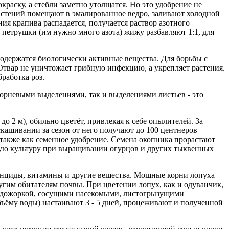
краску, а стебли заметно утолщатся. Но это удобрение не
растений помещают в эмалированное ведро, заливают холодной
ия крапива распадается, получается раствор азотного
й петрушки (им нужно много азота) жижу разбавляют 1:1, для
содержатся биологически активные вещества. Для борьбы с
 Отвар не уничтожает грибную инфекцию, а укрепляет растения.
работка роз.
орневыми выделениями, так и выделениями листьев - это
о 2 м), обильно цветёт, привлекая к себе опылителей. За
кашивании за сезон от него получают до 100 центнеров
акже как семенное удобрение. Семена окопника прорастают
сную культуру при выращивании огурцов и других тыквенных
тонциды, витамины и другие вещества. Мощные корни лопуха
гим обитателям почвы. При цветении лопух, как и одуванчик,
плодожоркой, сосущими насекомыми, листогрызущими
объёму воды) настаивают 3 - 5 дней, процеживают и полученной