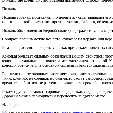
В медицине корни, листья и семена применяют широко, причём 
Полынь.
Полынь горькая, посаженная по периметру сада, защищает его 
полыни горькой применяют против гусениц, бабочек, облепих
Полынь обыкновенная (чернобыльник) содержит инулин, кароти
Собирать полынь можно всё лето, сушат её на чердаке или вера
Ромашка, растущая по краям участка, привлекает полезных нас
Конопля обладает сильным обеззараживающим свойством против
конопли, остальные вырывают, измельчают и делают настой. Ко
конопли объясняется в основном сильными бактерицидными с
Большую пользу овощным растениям оказывают зонтичные расте
тмин, конечно, не сорняки, но они часто растут самосевом с
вредителей. Зонтичные растения привлекают, кроме большого 
Рекомендуется оставлять сорняки на дорожках сада, периодиче
Дорожки можно периодически переносить на другое место.
Н. Лавров