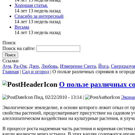
Хорошая статья.
14 лет 13 недель назад
Спасибо за интересный
14 лет 13 недель назад
Весьма
14 лет 13 недель назад
Поиск
Поиск на сайте:
Поиск
Ссылки
Аум
,
Ра-Ом
,
Дзен
,
Любовь
,
Измерение Света
,
Йога
,
Сверхразу
Главная
|
Сад и огород
| О пользе различных сорняков в огород
О пользе различных со
Пнд, 02/22/2010 - 13:14 |
Экона
Экологическое земледелие, в основе которого лежит отказ о
свойства растений, предусматривает присутствие на садовом у
алеллопатическом воздействии на культурные растения, в улуч
В процессе роста надземная часть растения и корневая систем
капли жидкости через устьица. В этих каплях содержатся орган