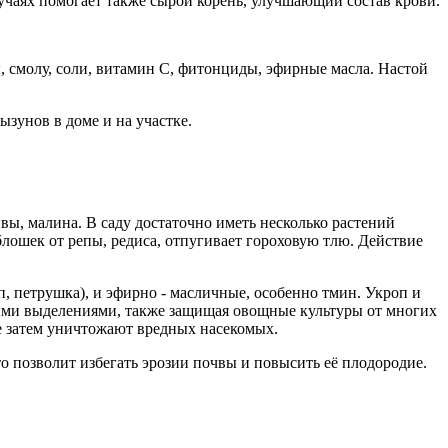
лучаях помогает также сырой корень, улучшающий состав крови.
, смолу, соли, витамин С, фитонциды, эфирные масла. Настой
зунов в доме и на участке.
ы, малина. В саду достаточно иметь несколько растений
лошек от репы, редиса, отпугивает гороховую тлю. Действие
, петрушка), и эфирно - масличные, особенно тмин. Укроп и
евыми выделениями, также защищая овощные культуры от многих
е затем уничтожают вредных насекомых.
то позволит избегать эрозии почвы и повысить её плодородие.