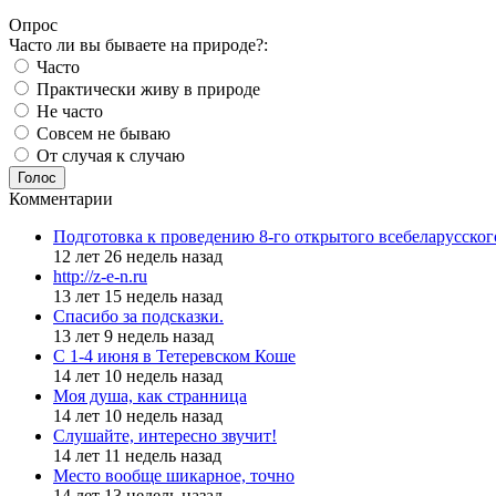
Опрос
Часто ли вы бываете на природе?:
Часто
Практически живу в природе
Не часто
Совсем не бываю
От случая к случаю
Голос
Комментарии
Подготовка к проведению 8-го открытого всебеларусско
12 лет 26 недель назад
http://z-e-n.ru
13 лет 15 недель назад
Спасибо за подсказки.
13 лет 9 недель назад
С 1-4 июня в Тетеревском Коше
14 лет 10 недель назад
Моя душа, как странница
14 лет 10 недель назад
Слушайте, интересно звучит!
14 лет 11 недель назад
Место вообще шикарное, точно
14 лет 13 недель назад