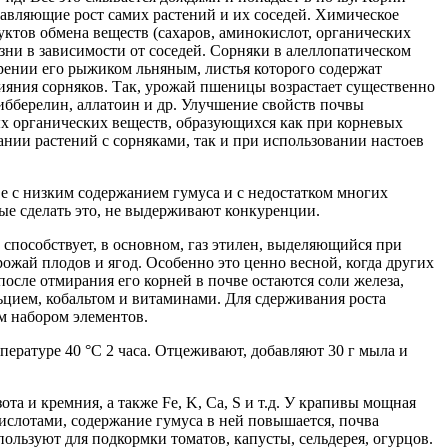
авляющие рост самих растений и их соседей. Химическое
уктов обмена веществ (сахаров, аминокислот, органических
изни в зависимости от соседей. Сорняки в алеллопатическом
орении его рыжиком льняным, листья которого содержат
ияния сорняков. Так, урожай пшеницы возрастает существенно
ибберелин, аллатоин и др. Улучшение свойств почвы
ых органических веществ, образующихся как при корневых
нии растений с сорняками, так и при использовании настоев
ве с низким содержанием гумуса и с недостатком многих
ные сделать это, не выдерживают конкуренции.
 способствует, в основном, газ этилен, выделяющийся при
ожай плодов и ягод. Особенно это ценно весной, когда других
после отмирания его корней в почве остаются соли железа,
льцием, кобальтом и витаминами. Для сдерживания роста
ым набором элементов.
пературе 40 °C 2 часа. Отцеживают, добавляют 30 г мыла и
та и кремния, а также Fe, K, Ca, S и т.д. У крапивы мощная
кислотами, содержание гумуса в ней повышается, почва
льзуют для подкормки томатов, капусты, сельдерея, огурцов.