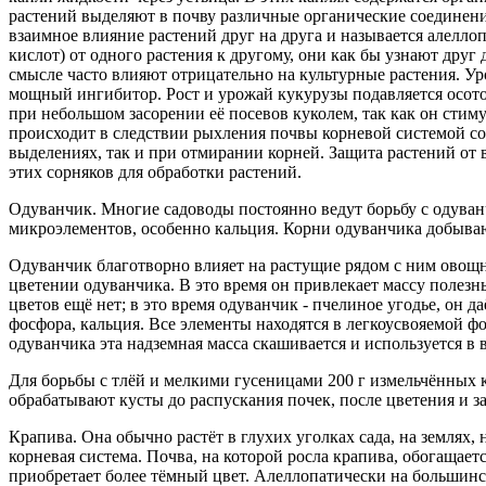
растений выделяют в почву различные органические соединени
взаимное влияние растений друг на друга и называется алелло
кислот) от одного растения к другому, они как бы узнают друг
смысле часто влияют отрицательно на культурные растения. У
мощный ингибитор. Рост и урожай кукурузы подавляется осото
при небольшом засорении её посевов куколем, так как он стим
происходит в следствии рыхления почвы корневой системой со
выделениях, так и при отмирании корней. Защита растений от 
этих сорняков для обработки растений.
Одуванчик. Многие садоводы постоянно ведут борьбу с одуванч
микроэлементов, особенно кальция. Корни одуванчика добывают
Одуванчик благотворно влияет на растущие рядом с ним овощны
цветении одуванчика. В это время он привлекает массу полезн
цветов ещё нет; в это время одуванчик - пчелиное угодье, он 
фосфора, кальция. Все элементы находятся в легкоусвояемой ф
одуванчика эта надземная масса скашивается и используется в
Для борьбы с тлёй и мелкими гусеницами 200 г измельчённых к
обрабатывают кусты до распускания почек, после цветения и зат
Крапива. Она обычно растёт в глухих уголках сада, на землях,
корневая система. Почва, на которой росла крапива, обогащае
приобретает более тёмный цвет. Алеллопатически на большинс