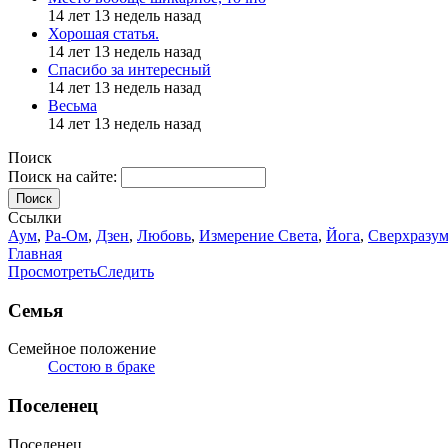
14 лет 13 недель назад
Хорошая статья.
14 лет 13 недель назад
Спасибо за интересный
14 лет 13 недель назад
Весьма
14 лет 13 недель назад
Поиск
Поиск на сайте:
Поиск
Ссылки
Аум
,
Ра-Ом
,
Дзен
,
Любовь
,
Измерение Света
,
Йога
,
Сверхразу
Главная
Просмотреть
Следить
Семья
Семейное положение
Состою в браке
Поселенец
Поселенец