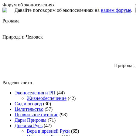
Форум об экопоселениях
Давайте поговорим об экопоселениях на
нашем форуме
.
Реклама
Природа и Человек
Природа -
Разделы сайта
Экопоселения и РП
(44)
Жизнеобеспечение
(42)
Сад и огород
(30)
Целительство
(57)
Правильное питание
(98)
Дары Природы
(71)
Древняя Русь
(47)
Вера в древней Руси
(65)