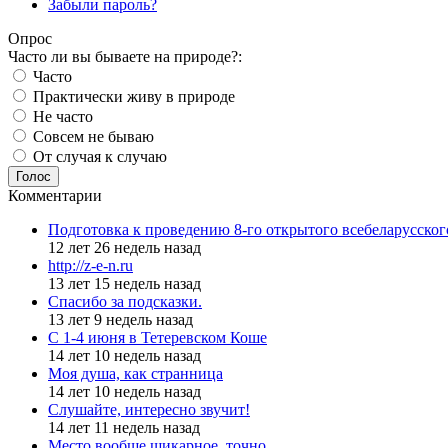
Забыли пароль?
Опрос
Часто ли вы бываете на природе?:
Часто
Практически живу в природе
Не часто
Совсем не бываю
От случая к случаю
Голос
Комментарии
Подготовка к проведению 8-го открытого всебеларусско
12 лет 26 недель назад
http://z-e-n.ru
13 лет 15 недель назад
Спасибо за подсказки.
13 лет 9 недель назад
С 1-4 июня в Тетеревском Коше
14 лет 10 недель назад
Моя душа, как странница
14 лет 10 недель назад
Слушайте, интересно звучит!
14 лет 11 недель назад
Место вообще шикарное, точно