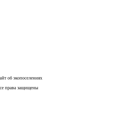
айт об экопоселениях
се права защищены