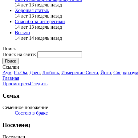
14 лет 13 недель назад
Хорошая статья.
14 лет 13 недель назад
Спасибо за интересный
14 лет 13 недель назад
Весьма
14 лет 14 недель назад
Поиск
Поиск на сайте:
Поиск
Ссылки
Аум
,
Ра-Ом
,
Дзен
,
Любовь
,
Измерение Света
,
Йога
,
Сверхразу
Главная
Просмотреть
Следить
Семья
Семейное положение
Состою в браке
Поселенец
Поселенец