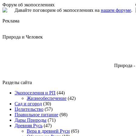
Форум об экопоселениях
Давайте поговорим об экопоселениях на
нашем форуме
.
Реклама
Природа и Человек
Природа -
Разделы сайта
Экопоселения и РП
(44)
Жизнеобеспечение
(42)
Сад и огород
(30)
Целительство
(57)
Правильное питание
(98)
Дары Природы
(71)
Древняя Русь
(47)
Вера в древней Руси
(65)