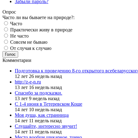
Забыли пароль?
Опрос
Часто ли вы бываете на природе?:
Часто
Практически живу в природе
Не часто
Совсем не бываю
От случая к случаю
Голос
Комментарии
Подготовка к проведению 8-го открытого всебеларусско
12 лет 26 недель назад
http://z-e-n.ru
13 лет 16 недель назад
Спасибо за подсказки.
13 лет 9 недель назад
С 1-4 июня в Тетеревском Коше
14 лет 10 недель назад
Моя душа, как странница
14 лет 11 недель назад
Слушайте, интересно звучит!
14 лет 11 недель назад
Место вообще шикарное, точно