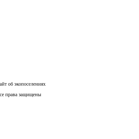
айт об экопоселениях
се права защищены