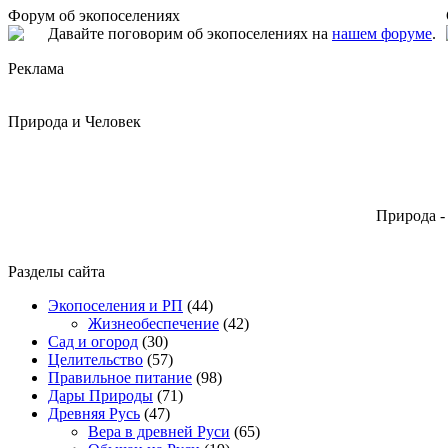
Форум об экопоселениях
Давайте поговорим об экопоселениях на
нашем форуме
.
Реклама
Природа и Человек
Природа -
Разделы сайта
Экопоселения и РП
(44)
Жизнеобеспечение
(42)
Сад и огород
(30)
Целительство
(57)
Правильное питание
(98)
Дары Природы
(71)
Древняя Русь
(47)
Вера в древней Руси
(65)