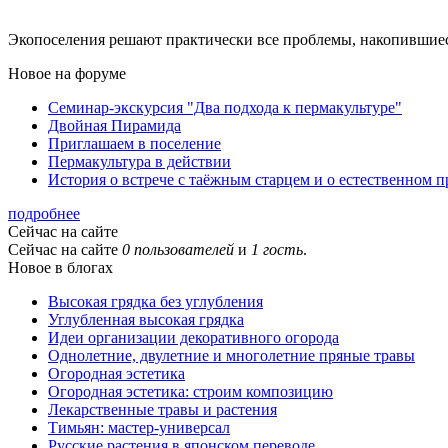
Экопоселения решают практически все проблемы, накопившиес
Новое на форуме
Семинар-экскурсия "Два подхода к пермакультуре"
Двойная Пирамида
Приглашаем в поселение
Пермакультура в действии
История о встрече с таёжным старцем и о естественном 
подробнее
Сейчас на сайте
Сейчас на сайте
0 пользователей
и
1 гость
.
Новое в блогах
Высокая грядка без углубления
Углубленная высокая грядка
Идеи организации декоративного огорода
Однолетние, двулетние и многолетние пряные травы
Огородная эстетика
Огородная эстетика: строим композицию
Лекарственные травы и растения
Тимьян: мастер-универсал
Русские растения в японском переводе