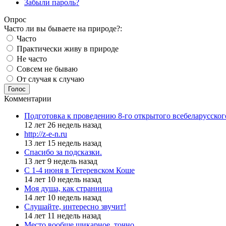
Забыли пароль?
Опрос
Часто ли вы бываете на природе?:
Часто
Практически живу в природе
Не часто
Совсем не бываю
От случая к случаю
Голос
Комментарии
Подготовка к проведению 8-го открытого всебеларусско
12 лет 26 недель назад
http://z-e-n.ru
13 лет 15 недель назад
Спасибо за подсказки.
13 лет 9 недель назад
С 1-4 июня в Тетеревском Коше
14 лет 10 недель назад
Моя душа, как странница
14 лет 10 недель назад
Слушайте, интересно звучит!
14 лет 11 недель назад
Место вообще шикарное, точно