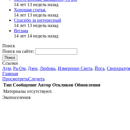
14 лет 13 недель назад
Хорошая статья.
14 лет 13 недель назад
Спасибо за интересный
14 лет 13 недель назад
Весьма
14 лет 14 недель назад
Поиск
Поиск на сайте:
Поиск
Ссылки
Аум
,
Ра-Ом
,
Дзен
,
Любовь
,
Измерение Света
,
Йога
,
Сверхразу
Главная
Просмотреть
Следить
Тип
Сообщение
Автор
Откликов
Обновления
Материалы отсутствуют.
Экопоселения