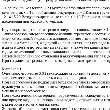
1.Солнечный коллектор. • 2.Грунтовой сезонный тепловой акк
вентиляции. • 6.Теплообменник-рекуператор. • 7.Канал в грунт
12,14,15,20.Воздушно-дренажные каналы. • 13.Теплоизолирова
плодородия приусадебного участка.
Круговорот вещества и энергии в энергопассивном экодоме• 1.
Таким образом, энергопассивное жилище стремится к состоян
Энергонассивный экодом это жилище, соответствующее такому 
энергии и материалы, а с другой - не наносится вред природе
и даже нулевым потреблением энергии, а также без канализац
садом, не имеющий не только канализации, тепло и электрос
системами солнечного отопления и аккумулирования тепла и до
При создании энергопассивного экодома встают три главные п
Материалы
Очевидно, что жилье XXI века должно строиться из доступны
энергоемкость, экологичность и жизненный цикл.
Под энергоемкостью подразумевается совокупность энергозатра
нужно учитывать, являются ли материалы возобновляемыми и 
меньшей энергоемкостью.
Под экологичностью материала подразумевается совокупность о
оно вредно; вредны ли отходы производства, строительства и 
к категории местных материалов.
Жизненный цикл включает сроки службы материала, оцененные