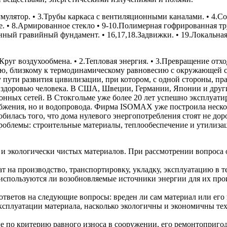
умулятор. • 3.Трубы каркаса с вентиляционными каналами. • 4.
е. • 8.Армированное стекло • 9-10.Полимерная гофрированная тр
нный гравийный фундамент. • 16,17,18.Задвижки. • 19.Локальна
Круг воздухообмена. • 2.Тепловая энергия. • 3.Превращение отх
ию, близкому к термодинамическому равновесию с окружающей с
пути развития цивилизации, при котором, с одной стороны, пр
 и здоровью человека. В США, Швеции, Германии, Японии и друг
ионных сетей. В Стокгольме уже более 20 лет успешно эксплуа
набжения, но и водопровода. Фирма ISOМАХ уже построила неск
билась того, что дома нулевого энергопотребления стоят не до
роблемы: строительные материалы, теплообеспечение и утилизац
х и экологически чистых материалов. При рассмотрении вопроса
т на производство, транспортировку, укладку, эксплуатацию в 
используются ли возобновляемые источники энергии для их прои
тветов на следующие вопросы: вреден ли сам материал или его в
эксплуатации материала, насколько экологичны и экономичны тех
 по критерию равного износа в сооружении, его ремонтопригод