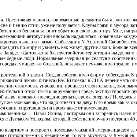
а. Престижная машина, современные предметы быта, элитное жил
есне и пению птиц, уже не получается. Клубы грязи и мусора, к
ботанного бензина загонит обратно в свою квартиру. Мне, напри
проезжающий автобус или вдоволь надышаться «обычным» воздухо
покрытых пылью и грязью. Собеседник N Анатолий Скоробогатов 
 поездить по миру и увидеть, как живут другие люди. Больше в
 Западе. «Да только за благоустройство территории им должно 
мые бедные люди. Нормальные американцы селятся в собственны
 городах, умирает от болезней, оставляет неухоженную землю, и
троительной отрасли. Создав собственную фирму, собеседник N 
риканской школы бизнеса (РАСБ) поехал в США перенимать опыт
евлении стоимости, упрощении процесса строительства, эконом
ебительски относиться к окружающей среде, эксплуатировать б
ой дыре, исчезают последние деньги, время, энергия? Находясь в 
т же забываешь), что надо отвезти на дачу. В то время как за о
ся один, спрятавшись на время даже от домочадцев.
мышленника — Павла Яхина, с которым они загорелись идеей п
ься с Дугласом Уолкером, который собственноручно построил 4
квартиру и построил с помощью указаний американца дом за чер
ых грузоподъемных механизмов, то есть вручную, за 8 месяцев. 