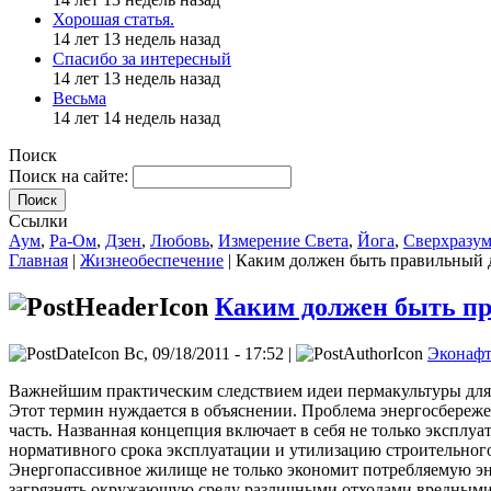
Хорошая статья.
14 лет 13 недель назад
Спасибо за интересный
14 лет 13 недель назад
Весьма
14 лет 14 недель назад
Поиск
Поиск на сайте:
Поиск
Ссылки
Аум
,
Ра-Ом
,
Дзен
,
Любовь
,
Измерение Света
,
Йога
,
Сверхразу
Главная
|
Жизнеобеспечение
| Каким должен быть правильный 
Каким должен быть п
Вс, 09/18/2011 - 17:52 |
Эконаф
Важнейшим практическим следствием идеи пермакультуры для 
Этот термин нуждается в объяснении. Проблема энергосбереже
часть. Названная концепция включает в себя не только эксплу
нормативного срока эксплуатации и утилизацию строительного
Энергопассивное жилище не только экономит потребляемую эн
загрязнять окружающую среду различными отходами вредными