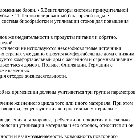
Соломенные блоки. • 5.Вентиляторы системы принудительной
убка. • 11.Теплоизолированный бак горячей воды. •
я система биообработки и утилизации стоков для повышения
одов жизнедеятельности в продукты питания и обратно.
редой.
актически не используются невозобновляемые источники
их странах уже давно строятся комфортабельные дома с низким
тируется комфортабельный дом с бассейном и огромным зимним
олько тысяч домов в Польше, Финляндии, Германии с
роже каменных.
ия отходов жизнедеятельности.
 об их применении должны учитываться три группы параметров
течение жизненного цикла того или иного материала. При этом
зводства, существуют ли альтернативные материалы с
ыделения для здоровья, требует ли он покрытия и насколько
нологии утилизации материала и его отходов, относится ли он
ности и взаимозаменяемости, возможность повторного