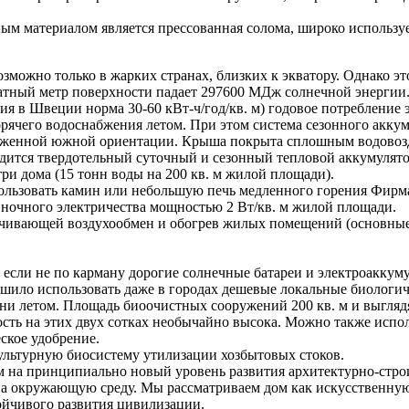
 материалом является прессованная солома, широко используем
возможно только в жарких странах, близких к экватору. Однако
дратный метр поверхности падает 297600 МДж солнечной энерги
ния в Швеции норма 30-60 кВт-ч/год/кв. м) годовое потребление
горячего водоснабжения летом. При этом система сезонного акк
аженной южной ориентации. Крыша покрыта сплошным водовоз
дится твердотельный суточный и сезонный тепловой аккумулят
ри дома (15 тонн воды на 200 кв. м жилой площади).
ользовать камин или небольшую печь медленного горения Фирм
 ночного электричества мощностью 2 Вт/кв. м жилой площади.
чивающей воздухообмен и обогрев жилых помещений (основные 
, если не по карману дорогие солнечные батареи и электроакку
ешило использовать даже в городах дешевые локальные биологи
ни летом. Площадь биоочистных сооружений 200 кв. м и выглядя
ость на этих двух сотках необычайно высока. Можно также испо
ское удобрение.
льтурную биосистему утилизации хозбытовых стоков.
им на принципиально новый уровень развития архитектурно-стро
на окружающую среду. Мы рассматриваем дом как искусственну
ойчивого развития цивилизации.