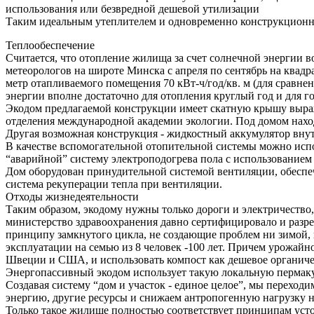
использования или безвредной дешевой утилизации
Таким идеальным утеплителем и одновременно конструкционным
Теплообеспечение
Считается, что отопление жилища за счет солнечной энергии 
метеорологов на широте Минска с апреля по сентябрь на ква
метр отапливаемого помещения 70 кВт-ч/год/кв. м (для сравне
энергии вполне достаточно для отопления круглый год и для 
Экодом предлагаемой конструкции имеет скатную крышу выр
отделения международной академии экологии. Под домом нахо
Другая возможная конструкция - жидкостный аккумулятор внут
В качестве вспомогательной отопительной системы можно исп
“аварийной” систему электроподогрева пола с использованием
Дом оборудован принудительной системой вентиляции, обеспе
система рекуперации тепла при вентиляции.
Отходы жизнедеятельности
Таким образом, экодому нужны только дороги и электричество
министерство здравоохранения давно сертифицировало и разр
принципу замкнутого цикла, не создающие проблем ни зимой, 
эксплуатации на семью из 8 человек -100 лет. Причем урожайн
Швеции и США, и использовать компост как дешевое органиче
Энергопассивный экодом использует такую локальную пермаку
Создавая систему “дом и участок - единое целое”, мы переход
энергию, другие ресурсы и снижаем антропогенную нагрузку 
Только такое жилище полностью соответствует принципам уст