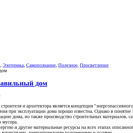
м
,
Эзотерика
,
Самопознание
,
Полезное
,
Просветление
дом
равильный дом
т
строителя и архитектора является концепция "энергопассивног
ния при эксплуатации дома хорошо известна. Однако в понятие 
атацию дома, но также производство строительных материалов, с
 мусора.
ергию и другие материальные ресурсы на всех этапах описанн
 веществами, энергетическими излучениями и полями.