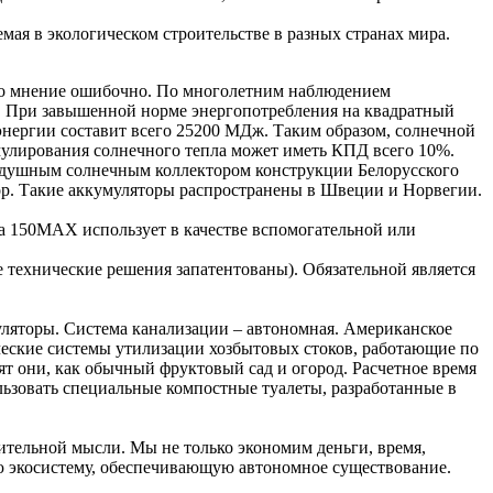
ая в экологическом строительстве в разных странах мира.
 это мнение ошибочно. По многолетним наблюдением
и. При завышенной норме энергопотребления на квадратный
 энергии составит всего 25200 МДж. Таким образом, солнечной
умулирования солнечного тепла может иметь КПД всего 10%.
душным солнечным коллектором конструкции Белорусского
ор. Такие аккумуляторы распространены в Швеции и Норвегии.
а 150МАХ использует в качестве вспомогательной или
технические решения запатентованы). Обязательной является
муляторы. Система канализации – автономная. Американское
ческие системы утилизации хозбытовых стоков, работающие по
т они, как обычный фруктовый сад и огород. Расчетное время
льзовать специальные компостные туалеты, разработанные в
ительной мысли. Мы не только экономим деньги, время,
ю экосистему, обеспечивающую автономное существование.