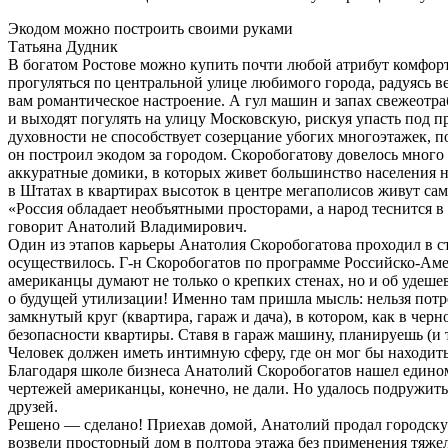
Экодом можно построить своими руками
Татьяна Дудник
В богатом Ростове можно купить почти любой атрибут комфорт
прогуляться по центральной улице любимого города, радуясь в
вам романтическое настроение. А гул машин и запах свежеотра
и выходят погулять на улицу Московскую, рискуя упасть под 
духовности не способствует созерцание убогих многоэтажек, 
он построил экодом за городом. Скоробогатову довелось много
аккуратные домики, в которых живет большинство населения на
в Штатах в квартирах высоток в центре мегаполисов живут са
«Россия обладает необъятными просторами, а народ теснится в
говорит Анатолий Владимирович.
Один из этапов карьеры Анатолия Скоробогатова проходил в с
осуществилось. Г-н Скоробогатов по программе Российско-Аме
американцы думают не только о крепких стенах, но и об удеш
о будущей утилизации! Именно там пришла мысль: нельзя потр
замкнутый круг (квартира, гараж и дача), в котором, как в черн
безопасности квартиры. Ставя в гараж машину, планируешь (и ту
Человек должен иметь интимную сферу, где он мог бы находить
Благодаря школе бизнеса Анатолий Скоробогатов нашел едино
чертежей американцы, конечно, не дали. Но удалось подружит
друзей.
Решено — сделано! Приехав домой, Анатолий продал городскую 
возвели просторный дом в полтора этажа без применения тяжел