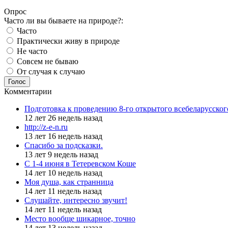
Опрос
Часто ли вы бываете на природе?:
Часто
Практически живу в природе
Не часто
Совсем не бываю
От случая к случаю
Голос
Комментарии
Подготовка к проведению 8-го открытого всебеларусско
12 лет 26 недель назад
http://z-e-n.ru
13 лет 16 недель назад
Спасибо за подсказки.
13 лет 9 недель назад
С 1-4 июня в Тетеревском Коше
14 лет 10 недель назад
Моя душа, как странница
14 лет 11 недель назад
Слушайте, интересно звучит!
14 лет 11 недель назад
Место вообще шикарное, точно
14 лет 13 недель назад