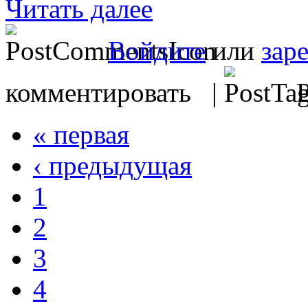
Читать далее
Войдите
или
зар
комментировать |
Р
« первая
‹ предыдущая
1
2
3
4