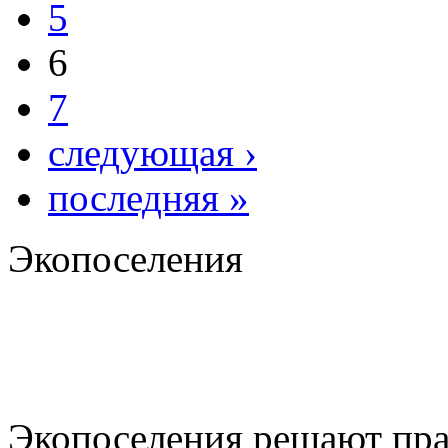
5
6
7
следующая ›
последняя »
Экопоселения
Экопоселения решают пра