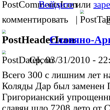
Войдите
или
зар
комментировать |
Р
Славяно-Ар
Ср, 03/31/2010 - 22
Всего 300 с лишним лет н
Коляды Дар был заменен 
Григорианский упрощенны
славян шло 7208 лето от