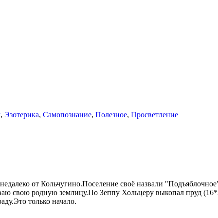
м
,
Эзотерика
,
Самопознание
,
Полезное
,
Просветление
,недалеко от Кольчугино.Поселение своё назвали "Подъяблочное
ваю свою родную землицу.По Зеппу Хольцеру выкопал пруд (16*
аду.Это только начало.