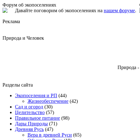
Форум об экопоселениях
Давайте поговорим об экопоселениях на
нашем форуме
.
Реклама
Природа и Человек
Природа -
Разделы сайта
Экопоселения и РП
(44)
Жизнеобеспечение
(42)
Сад и огород
(30)
Целительство
(57)
Правильное питание
(98)
Дары Природы
(71)
Древняя Русь
(47)
Вера в древней Руси
(65)