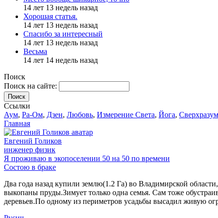
14 лет 13 недель назад
Хорошая статья.
14 лет 13 недель назад
Спасибо за интересный
14 лет 13 недель назад
Весьма
14 лет 14 недель назад
Поиск
Поиск на сайте:
Поиск
Ссылки
Аум
,
Ра-Ом
,
Дзен
,
Любовь
,
Измерение Света
,
Йога
,
Сверхразу
Главная
Евгений Голиков
инженер физик
Я проживаю в экопоселении 50 на 50 по времени
Состою в браке
Два года назад купили землю(1.2 Га) во Владимирской области
выкопаны пруды.Зимует только одна семья. Сам тоже обустраи
деревьев.По одному из периметров усадьбы высадил живую огр
Русич