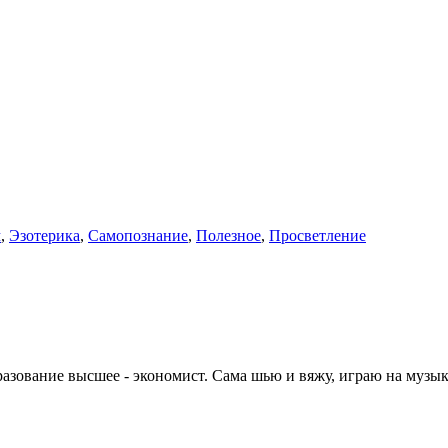
м
,
Эзотерика
,
Самопознание
,
Полезное
,
Просветление
азование высшее - экономист. Сама шью и вяжу, играю на музы