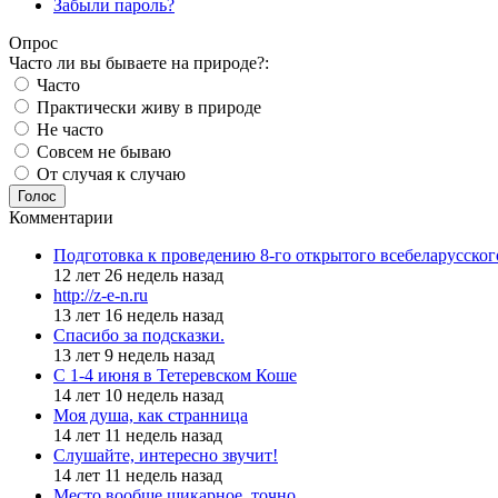
Забыли пароль?
Опрос
Часто ли вы бываете на природе?:
Часто
Практически живу в природе
Не часто
Совсем не бываю
От случая к случаю
Голос
Комментарии
Подготовка к проведению 8-го открытого всебеларусско
12 лет 26 недель назад
http://z-e-n.ru
13 лет 16 недель назад
Спасибо за подсказки.
13 лет 9 недель назад
С 1-4 июня в Тетеревском Коше
14 лет 10 недель назад
Моя душа, как странница
14 лет 11 недель назад
Слушайте, интересно звучит!
14 лет 11 недель назад
Место вообще шикарное, точно