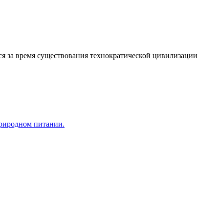
я за время существования технократической цивилизации
природном питании.