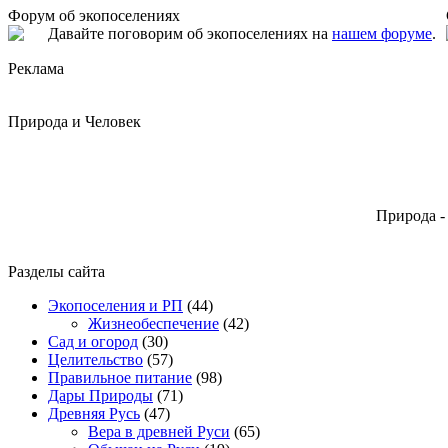
Форум об экопоселениях
Давайте поговорим об экопоселениях на
нашем форуме
.
Реклама
Природа и Человек
Природа -
Разделы сайта
Экопоселения и РП
(44)
Жизнеобеспечение
(42)
Сад и огород
(30)
Целительство
(57)
Правильное питание
(98)
Дары Природы
(71)
Древняя Русь
(47)
Вера в древней Руси
(65)