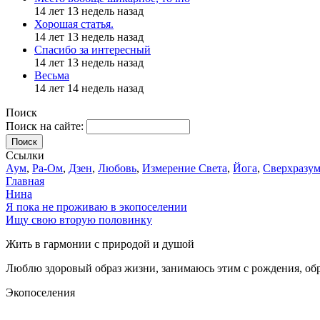
14 лет 13 недель назад
Хорошая статья.
14 лет 13 недель назад
Спасибо за интересный
14 лет 13 недель назад
Весьма
14 лет 14 недель назад
Поиск
Поиск на сайте:
Поиск
Ссылки
Аум
,
Ра-Ом
,
Дзен
,
Любовь
,
Измерение Света
,
Йога
,
Сверхразу
Главная
Нина
Я пока не проживаю в экопоселении
Ищу свою вторую половинку
Жить в гармонии с природой и душой
Люблю здоровый образ жизни, занимаюсь этим с рождения, обр
Экопоселения