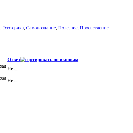
м
,
Эзотерика
,
Самопознание
,
Полезное
,
Просветление
Ответ
зад
Нет...
зад
Нет...