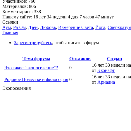
Участников: 760
Материалов: 806
Комментариев: 338
Нашему сайту: 16 лет 34 недели 4 дня 7 часов 47 минут
Ссылки
Аум
,
Ра-Ом
,
Дзен
,
Любовь
,
Измерение Света
,
Йога
,
Сверхразу
Главная
Зарегистрируйтесь
, чтобы писать в форум
Тема форума
Откликов
Создан
16 лет 33 недели на
Что такое "экопоселение"?
0
от
Эконафт
16 лет 33 недели на
Родовое Поместье и философия
0
от
Ариадна
Экопоселения