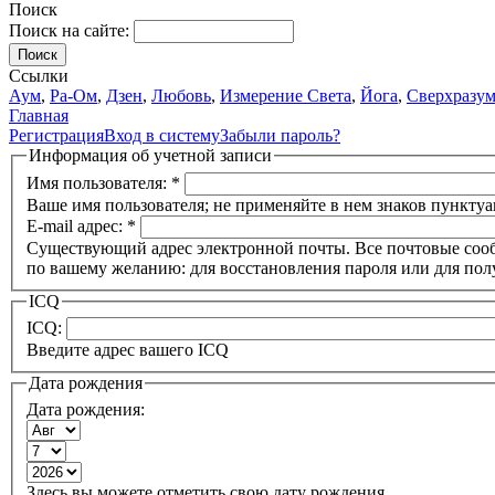
Поиск
Поиск на сайте:
Поиск
Ссылки
Аум
,
Ра-Ом
,
Дзен
,
Любовь
,
Измерение Света
,
Йога
,
Сверхразу
Главная
Регистрация
Вход в систему
Забыли пароль?
Информация об учетной записи
Имя пользователя:
*
Ваше имя пользователя; не применяйте в нем знаков пунктуа
E-mail адрес:
*
Существующий адрес электронной почты. Все почтовые сообще
по вашему желанию: для восстановления пароля или для пол
ICQ
ICQ:
Введите адрес вашего ICQ
Дата рождения
Дата рождения:
Здесь вы можете отметить свою дату рождения