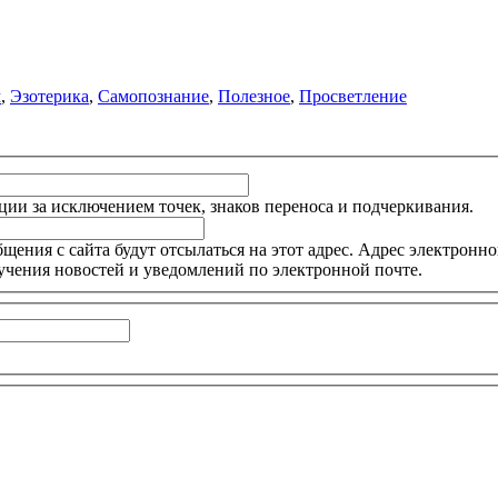
м
,
Эзотерика
,
Самопознание
,
Полезное
,
Просветление
ции за исключением точек, знаков переноса и подчеркивания.
ния с сайта будут отсылаться на этот адрес. Адрес электронной
учения новостей и уведомлений по электронной почте.