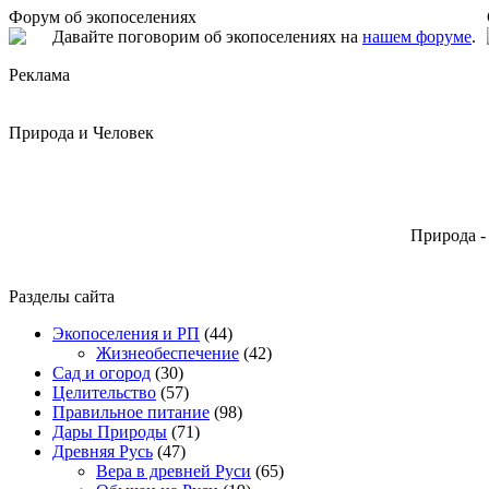
Форум об экопоселениях
Давайте поговорим об экопоселениях на
нашем форуме
.
Реклама
Природа и Человек
Природа -
Разделы сайта
Экопоселения и РП
(44)
Жизнеобеспечение
(42)
Сад и огород
(30)
Целительство
(57)
Правильное питание
(98)
Дары Природы
(71)
Древняя Русь
(47)
Вера в древней Руси
(65)